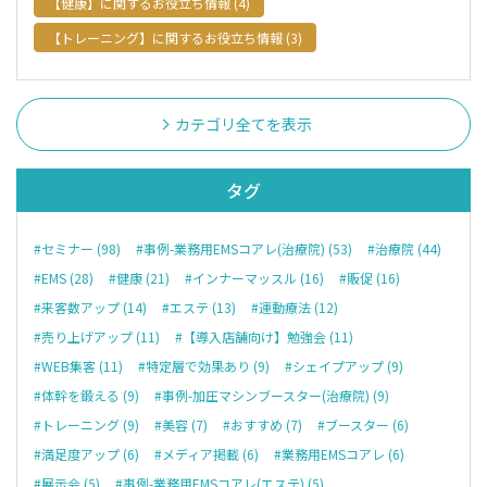
【健康】に関するお役立ち情報 (4)
【トレーニング】に関するお役立ち情報 (3)
カテゴリ全てを表示
タグ
#セミナー (98)
#事例-業務用EMSコアレ(治療院) (53)
#治療院 (44)
#EMS (28)
#健康 (21)
#インナーマッスル (16)
#販促 (16)
#来客数アップ (14)
#エステ (13)
#運動療法 (12)
#売り上げアップ (11)
#【導入店舗向け】勉強会 (11)
#WEB集客 (11)
#特定層で効果あり (9)
#シェイプアップ (9)
#体幹を鍛える (9)
#事例-加圧マシンブースター(治療院) (9)
#トレーニング (9)
#美容 (7)
#おすすめ (7)
#ブースター (6)
#満足度アップ (6)
#メディア掲載 (6)
#業務用EMSコアレ (6)
#展示会 (5)
#事例-業務用EMSコアレ(エステ) (5)