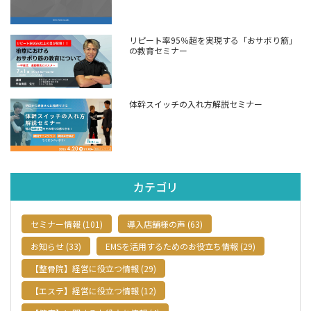
リピート率95％超を実現する「おサボり筋」
の教育セミナー
体幹スイッチの入れ方解説セミナー
カテゴリ
セミナー情報 (101)
導入店舗様の声 (63)
お知らせ (33)
EMSを活用するためのお役立ち情報 (29)
【整骨院】経営に役立つ情報 (29)
【エステ】経営に役立つ情報 (12)