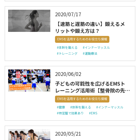
2020/07/17
【速筋と遅筋の違い】鍛えるメ
リットや鍛え方は？
EMSを活用するためのお役立ち情報
#体幹を鍛える
#インナーマッスル
#トレーニング
#運動療法
2020/06/02
子どもの可能性を広げるEMSト
レーニング活用術【整骨院の先生
必見】
EMSを活用するためのお役立ち情報
#健康
#体幹を鍛える
#インナーマッスル
#特定層で効果あり
#EMS
2020/05/21