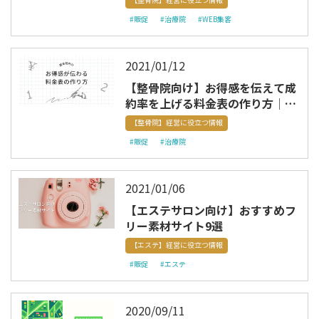
#販促
#治療院
#WEB集客
2021/01/12
【整骨院向け】お得感を伝えて成
約率を上げる料金表の作り方│無
料テンプレート付き
【整骨院】経営に役立つ情報
#販促
#治療院
2021/01/06
【エステサロン向け】おすすめフ
リー素材サイト9選
【エステ】経営に役立つ情報
#販促
#エステ
2020/09/11