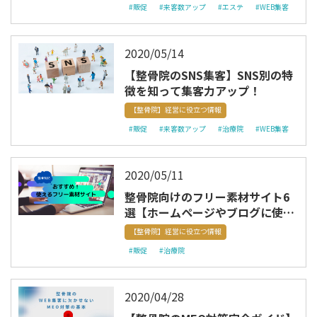
#販促
#来客数アップ
#エステ
#WEB集客
2020/05/14
【整骨院のSNS集客】SNS別の特
徴を知って集客力アップ！
【整骨院】経営に役立つ情報
#販促
#来客数アップ
#治療院
#WEB集客
2020/05/11
整骨院向けのフリー素材サイト6
選【ホームページやブログに使え
る！】
【整骨院】経営に役立つ情報
#販促
#治療院
2020/04/28