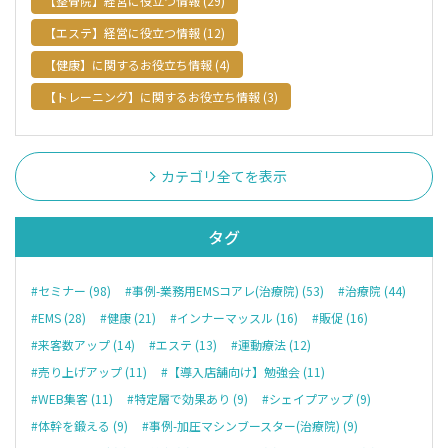
【整骨院】経営に役立つ情報 (29)
【エステ】経営に役立つ情報 (12)
【健康】に関するお役立ち情報 (4)
【トレーニング】に関するお役立ち情報 (3)
カテゴリ全てを表示
タグ
#セミナー (98)
#事例-業務用EMSコアレ(治療院) (53)
#治療院 (44)
#EMS (28)
#健康 (21)
#インナーマッスル (16)
#販促 (16)
#来客数アップ (14)
#エステ (13)
#運動療法 (12)
#売り上げアップ (11)
#【導入店舗向け】勉強会 (11)
#WEB集客 (11)
#特定層で効果あり (9)
#シェイプアップ (9)
#体幹を鍛える (9)
#事例-加圧マシンブースター(治療院) (9)