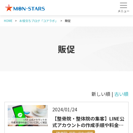
HOME
お役立ちブログ「コアラボ」
販促
販促
新しい順 |
古い順
2024/01/24
【整骨院・整体院の集客】LINE公
式アカウントの作成手順や料金に
ついて詳しく解説
【整骨院】経営に役立つ情報