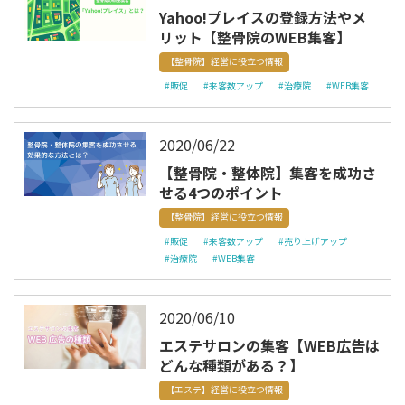
Yahoo!プレイスの登録方法やメ
リット【整骨院のWEB集客】
【整骨院】経営に役立つ情報
#販促
#来客数アップ
#治療院
#WEB集客
2020/06/22
【整骨院・整体院】集客を成功さ
せる4つのポイント
【整骨院】経営に役立つ情報
#販促
#来客数アップ
#売り上げアップ
#治療院
#WEB集客
2020/06/10
エステサロンの集客【WEB広告は
どんな種類がある？】
【エステ】経営に役立つ情報