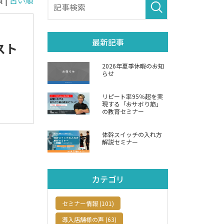
 |
古い順
最新記事
スト
2026年夏季休暇のお知
らせ
リピート率95％超を実
現する「おサボり筋」
の教育セミナー
体幹スイッチの入れ方
解説セミナー
カテゴリ
セミナー情報 (101)
導入店舗様の声 (63)