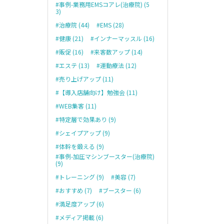
#事例-業務用EMSコアレ(治療院) (5
3)
#治療院 (44)
#EMS (28)
#健康 (21)
#インナーマッスル (16)
#販促 (16)
#来客数アップ (14)
#エステ (13)
#運動療法 (12)
#売り上げアップ (11)
#【導入店舗向け】勉強会 (11)
#WEB集客 (11)
#特定層で効果あり (9)
#シェイプアップ (9)
#体幹を鍛える (9)
#事例-加圧マシンブースター(治療院)
(9)
#トレーニング (9)
#美容 (7)
#おすすめ (7)
#ブースター (6)
#満足度アップ (6)
#メディア掲載 (6)