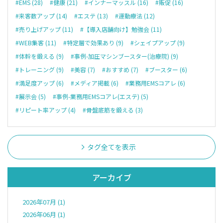
#EMS (28)
#健康 (21)
#インナーマッスル (16)
#販促 (16)
#来客数アップ (14)
#エステ (13)
#運動療法 (12)
#売り上げアップ (11)
#【導入店舗向け】勉強会 (11)
#WEB集客 (11)
#特定層で効果あり (9)
#シェイプアップ (9)
#体幹を鍛える (9)
#事例-加圧マシンブースター(治療院) (9)
#トレーニング (9)
#美容 (7)
#おすすめ (7)
#ブースター (6)
#満足度アップ (6)
#メディア掲載 (6)
#業務用EMSコアレ (6)
#展示会 (5)
#事例-業務用EMSコアレ(エステ) (5)
#リピート率アップ (4)
#骨盤底筋を鍛える (3)
タグ全てを表示
アーカイブ
2026年07月 (1)
2026年06月 (1)