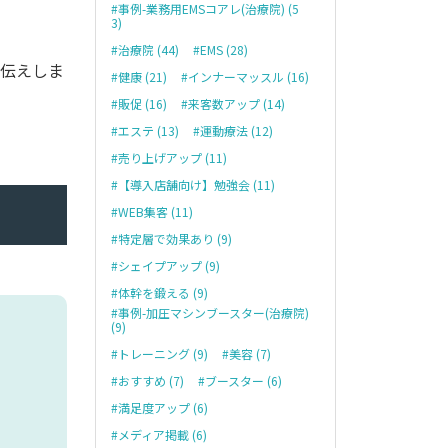
#事例-業務用EMSコアレ(治療院) (5
3)
#治療院 (44)
#EMS (28)
お伝えしま
#健康 (21)
#インナーマッスル (16)
#販促 (16)
#来客数アップ (14)
#エステ (13)
#運動療法 (12)
#売り上げアップ (11)
#【導入店舗向け】勉強会 (11)
#WEB集客 (11)
#特定層で効果あり (9)
#シェイプアップ (9)
#体幹を鍛える (9)
#事例-加圧マシンブースター(治療院)
(9)
#トレーニング (9)
#美容 (7)
#おすすめ (7)
#ブースター (6)
#満足度アップ (6)
#メディア掲載 (6)