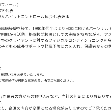
ロフィール】
CF 代表
法人ハビットコントロール協会 代表理事
の臨床経験を経て、1990年代半ばより日本におけるパーソナル
黎明期から活動。格闘技競技者としての実績を持ちながら、ア
分野のクライアントに対するフィジカルコンディショニングを
は子どもの成長サポートや怪我予防に力を入れ、保護者からの
信
視聴URLをお送りいたします。
境など高速通信が可能な電波の良い所でご視聴ください。
社/同業者の方からのお申込みなど、当社の判断によりお断りす
す。
より、企画の内容が変更になる場合がありますのでご了承くだ