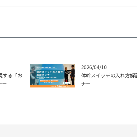
2026/04/10
現する「お
体幹スイッチの入れ方解
ナー
ナー