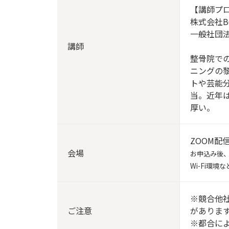
【講師プ
株式会社B
一般社団
講師
整骨院で
ニングの
トや芸能
当。近年
厚い。
ZOOM配
会場
お申込み後、
Wi-Fi環
※競合他
ご注意
がありま
※都合に