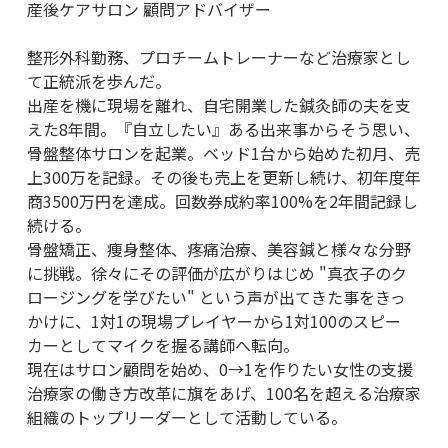
産後ケアサロン 顧問アドバイザー
整形外科勤務、プロチームトレーナーなど治療家とし
て正統派を歩んだ。
出産を機に現場を離れ、自宅開業した鍼灸師の夫を支
えた8年間。『自立したい』ある出来事からそう思い、
骨盤整体サロンを起業。ベッド1台から始めた初月、売
上300万を記録。その後も売上を更新し続け、初年度年
商3500万円を達成。回数券成約率100%を2年間記録し
続ける。
骨盤矯正、痩身整体、疼痛治療、美容鍼と様々な分野
に挑戦。徐々にその評価が広がりはじめ "真衣子のク
ロージングを学びたい" という声が出てきた事をきっ
かけに、1対1の現場プレイヤーから1対100のスピー
カーとしてマイクを握る講師へ転向。
現在はサロン顧問を始め、0→1を作りたい女性の支援
治療家の働き方改革に旗をあげ、100名を超える治療家
組織のトップリーダーとして活動している。