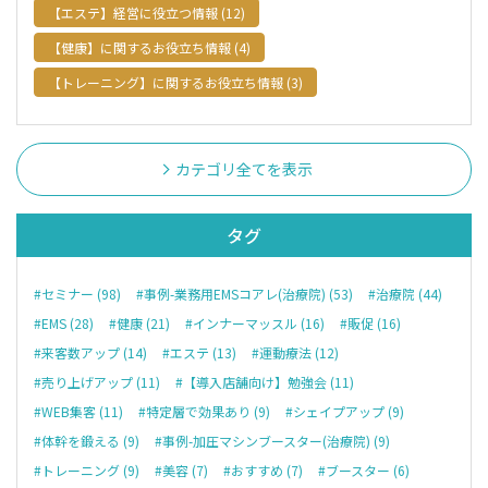
【エステ】経営に役立つ情報 (12)
【健康】に関するお役立ち情報 (4)
【トレーニング】に関するお役立ち情報 (3)
カテゴリ全てを表示
タグ
#セミナー (98)
#事例-業務用EMSコアレ(治療院) (53)
#治療院 (44)
#EMS (28)
#健康 (21)
#インナーマッスル (16)
#販促 (16)
#来客数アップ (14)
#エステ (13)
#運動療法 (12)
#売り上げアップ (11)
#【導入店舗向け】勉強会 (11)
#WEB集客 (11)
#特定層で効果あり (9)
#シェイプアップ (9)
#体幹を鍛える (9)
#事例-加圧マシンブースター(治療院) (9)
#トレーニング (9)
#美容 (7)
#おすすめ (7)
#ブースター (6)